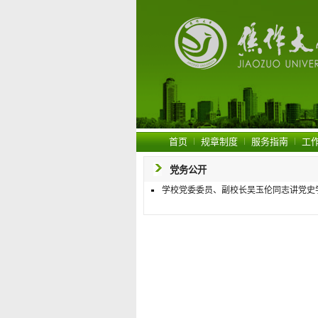
首页
规章制度
服务指南
工作
党务公开
学校党委委员、副校长吴玉伦同志讲党史